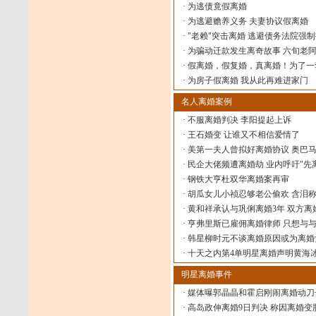
·
为逃债竟假离婚
·
为逃避赡养义务 夫妻协议假离婚
·
"老赖"突击离婚 逃避债务法院强
·
为骗动迁款发生离奇故事 六旬老阿姨
·
假离婚，假复婚，真离婚！为了一
·
为房子假离婚 我从此再难进家门
名人离婚案例
·
不服离婚判决 李阳提起上诉
·
王石婚变 让谁又不相信爱情了
·
美第一夫人曾拟好离婚协议 奥巴
·
民企大佬频遭离婚劫 业内呼吁"先
·
钢铁大亨杜双华离婚案再审
·
胡瓜女儿小祯忍够老公偷欢 含泪
·
黄和祥承认与巩俐离婚3年 双方
·
亨弗里斯已雇佣离婚律师 只想与
·
韩星柳时元不谈离婚原因或为离婚
·
十天之内第4单明星离婚声明黄海
明星离婚事件
·
媒体曝郭晶晶和霍启刚闹离婚动刀
·
高岛政伸离婚9日判决 称因离婚变