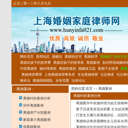
公元二零一二年八月九日
网站首页
|
新闻动态
|
婚姻法
|
离婚协议书
|
离婚程序
|
离婚财产如何分割
离婚后孩子的抚养费
|
离婚后孩子的抚养权
|
离婚案例
|
如何聘请婚姻律
中国离婚率
|
婚外情维权
|
离婚前规则
|
婚姻保卫战
|
离婚子女抚养
|
离婚
|
离婚律师费用
|
上海离婚律师事务所
|
专业离婚律师
|
法定继承
|
代位继
继承法
|
离婚律师团队
|
业务范围
|
法律论坛
您的位置:
首页
>>
离婚案例
:: 离婚案例 ::
离婚纠纷案例分析
离婚纠纷案例分析
·
离婚案件中依婚外情为由主张精神
涉外离婚案例
·
妻子沉迷美容花光积蓄 丈夫起诉离
离婚房产分割案例
·
打赏女主播引发离婚诉讼，法院判
家庭暴力离婚案例
·
离婚协议将房屋赠给女儿但未办理
假离婚案例
·
离婚协议约定的经济补偿金和违约