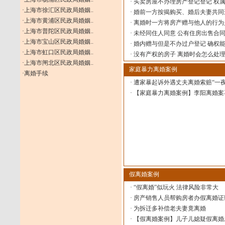
·
买卖房屋不办理房产登记登记 权
·
上海市徐汇区民政局婚姻..
·
婚前一方按揭购买、婚后夫妻共同
·
上海市黄浦区民政局婚姻..
·
离婚时一方将房产赠与他人的行为
·
上海市普陀区民政局婚姻..
·
未经同住人同意 公有住房出售合
·
上海市宝山区民政局婚姻..
·
婚内赠与但是不办过户登记 确权
·
上海市虹口区民政局婚姻..
·
没有产权的房子 离婚时会怎么处
·
上海市闸北区民政局婚姻..
家庭暴力离婚案例
·
离婚手续
·
遭家暴起诉外遇丈夫离婚索赔“一夜
·
【家庭暴力离婚案例】李阳离婚案
假离婚案例
·
“假离婚”似玩火 法律风险非常大
·
房产销售人员帮购房者办假离婚证
·
为拆迁多补偿老夫妻竟离婚
·
【假离婚案例】儿子儿媳疑假离婚