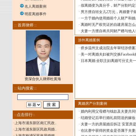
·
假离婚变为真分手，财产分割约定
名人离婚案例
·
男方擅自转女儿2万元，再婚妻子
明星离婚事件
·
一方于婚内使用婚前个人财产和婚后
·
离婚时无产权凭证的自建房屋怎么
:: 首席律师 ::
·
夫妻一方擅自将共同财产赠与他人
涉外离婚案例
·
侨乡温州文成法院去年审结涉侨案3
·
美一对离婚夫妇被判交换Faceboo
·
日本离婚:全职主妇离婚可分丈夫
资深合伙人律师杜黄海
:: 站内搜索 ::
离婚房产分割案例
·
婚内利用父母赠与钱款及夫妻共同
::点击排行::
·
结婚登记后举行婚礼前陪送的嫁妆
·
上海市浦东新区南汇民政..
·
夫妻一方的房屋婚后拆迁 安置房
·
上海市浦东新区民政局婚..
·
在比赛中获得的奖金是否属于夫妻
·
上海市杨浦区民政局婚姻..