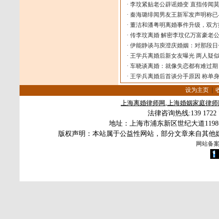
·
李玟紧贴老公辟谣婚变 直指传闻
·
秦海璐绯闻男友王新军发声明称已
·
董洁和潘粤明离婚事件升级，双方
·
传李玟离婚 解密李玟亿万富豪老
·
伊能静谈与庾澄庆婚姻：对那段日
·
王学兵离婚后新女友曝光 两人疑
·
车晓谈离婚：就像失恋都有难过期
·
王学兵离婚后首谈分手原因 称单
设为主页
|
上海
离婚律师
网
,
上海婚姻家庭律师
法律咨询热线
:139 172
地址：上海市浦东新区世纪大道119
版权声明：本站属于公益性网站，部分文章来自其他
网站备案