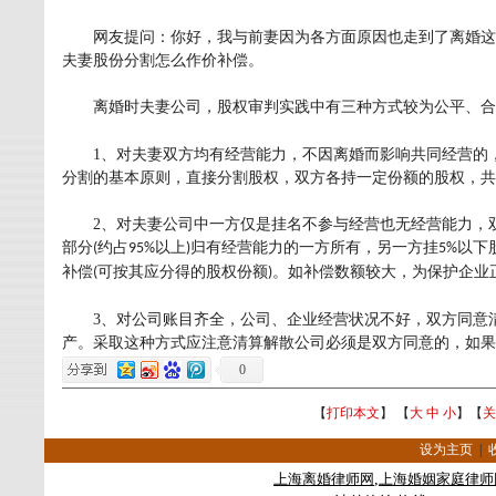
网友提问：你好，我与前妻因为各方面原因也走到了离婚这
夫妻股份分割怎么作价补偿。
离婚时夫妻公司，股权审判实践中有三种方式较为公平、合
1
、对夫妻双方均有经营能力，不因离婚而影响共同经营的
分割的基本原则，直接分割股权，双方各持一定份额的股权，共
2
、对夫妻公司中一方仅是挂名不参与经营也无经营能力，
部分
约占
以上
归有经营能力的一方所有，另一方挂
以下
(
95%
)
5%
补偿
可按其应分得的股权份额
。如补偿数额较大，为保护企业
(
)
3
、对公司账目齐全，公司、企业经营状况不好，双方同意
产。采取这种方式应注意清算解散公司必须是双方同意的，如果
0
【
打印本文
】 【
大
中
小
】【
关
设为主页
|
上海
离婚律师
网
,
上海婚姻家庭律师