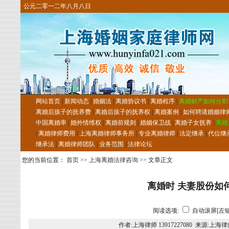
公元二零一二年八月八日
网站首页
|
新闻动态
|
婚姻法
|
离婚协议书
|
离婚程序
|
离婚财产如何分割
离婚后孩子的抚养费
|
离婚后孩子的抚养权
|
离婚案例
|
如何聘请婚姻律
中国离婚率
|
婚外情维权
|
离婚前规则
|
婚姻保卫战
|
离婚子女抚养
|
离婚
|
离婚律师费用
|
上海离婚律师事务所
|
专业离婚律师
|
法定继承
|
代位继
继承法
|
离婚律师团队
|
业务范围
|
法律论坛
您的当前位置：
首页
>>
上海离婚法律咨询
>> 文章正文
离婚时 夫妻股份如
阅读选项:
自动滚屏[左键
作者:上海律师 13917227080 来源:上