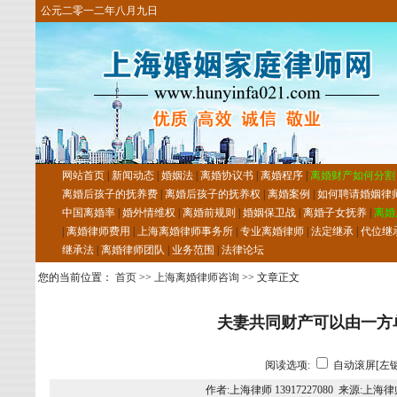
公元二零一二年八月九日
网站首页
|
新闻动态
|
婚姻法
|
离婚协议书
|
离婚程序
|
离婚财产如何分割
离婚后孩子的抚养费
|
离婚后孩子的抚养权
|
离婚案例
|
如何聘请婚姻律
中国离婚率
|
婚外情维权
|
离婚前规则
|
婚姻保卫战
|
离婚子女抚养
|
离婚
|
离婚律师费用
|
上海离婚律师事务所
|
专业离婚律师
|
法定继承
|
代位继
继承法
|
离婚律师团队
|
业务范围
|
法律论坛
您的当前位置：
首页
>>
上海离婚律师咨询
>> 文章正文
夫妻共同财产可以由一方
阅读选项:
自动滚屏[左键
作者:上海律师 13917227080 来源:上