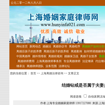
公元二零一二年八月八日
网站首页
|
新闻动态
|
婚姻法
|
离婚协议书
|
离婚程序
|
离婚财产如何分割
离婚后孩子的抚养费
|
离婚后孩子的抚养权
|
离婚案例
|
如何聘请婚姻律
中国离婚率
|
婚外情维权
|
离婚前规则
|
婚姻保卫战
|
离婚子女抚养
|
离婚
|
离婚律师费用
|
上海离婚律师事务所
|
专业离婚律师
|
法定继承
|
代位继
继承法
|
离婚律师团队
|
业务范围
|
法律论坛
您的当前位置：
首页
>>
上海离婚法律咨询
>> 文章正文
结婚钻戒是否属于夫妻
阅读选项:
自动滚屏[左键
作者:上海专业婚姻家庭律师 13917227080 来源: