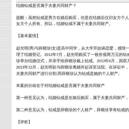
结婚钻戒是否属于夫妻共同财产？
提醒：虽然钻戒是男方在婚后购买，但是在结婚后仅归女方个人
女方个人所有。所以，结婚钻戒不属于夫妻共同财产。
【基本案情】
男
与
女
是高中同学，从大学开始谈恋爱，感情
赵光明
(
)
薛晓珍
(
)
理了结婚登记。
年
月，
购买了一枚价值两万元的钻
2012
7
赵光明
戴上钻戒。
年
月，因双
珍
举办结婚仪式，并亲手给
薛晓珍
2013
6
年
月，
2013
12
赵光明
欲与
薛晓珍
离婚并起诉至法院。在诉讼中，
夫妻共同财产进行分割
而
;
薛晓珍
认为钻戒是她的个人财产。
本案的分歧在于对结婚钻戒是否属于夫妻共同财产
第一种意见认为，结婚钻戒是在婚后购买，属于夫妻共同财产，
第二种意见认为，钻戒是
薛晓珍
的个人财产，
薛晓珍
享有钻戒的
【评析】