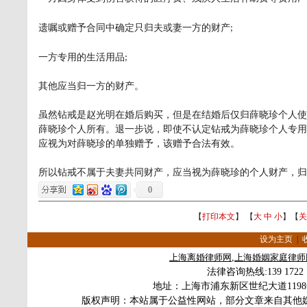
遗嘱或赠予合同中确定只归夫或妻一方的财产
;
一方专用的生活用品
;
其他应当归一方的财产。
虽然钻戒是
赵光明
在婚后购买，但是在结婚后仅归
薛晓珍
个人使
薛晓珍
个人所有。退一步说，即使不认定钻戒为
薛晓珍
个人专用
应视为对
薛晓珍
的单独赠予，该赠予合法有效。
所以钻戒不属于夫妻共同财产，应当视为
薛晓珍
的个人财产，归
0
【
打印本文
】 【
大
中
小
】【
关
设为主页
|
上海
离婚律师
网
,
上海婚姻家庭律师
法律咨询热线
:139 172
地址：上海市浦东新区世纪大道119
版权声明：本站属于公益性网站，部分文章来自其他