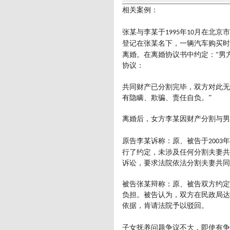
相关案例：
张某与李某于
年
月在北京市
1995
10
登记在张某名下，一辆汽车购买时
离婚。在离婚协议书中约定：“男
协议：
共同财产已分割完毕，双方对此无
有隐瞒、欺骗、责任自负。
”
离婚后，女方李某因财产分割与男
原告李某诉称：原、被告于
年
2003
行了约定，未涉及任何分割夫妻共
诉讼，要求法院依法分割夫妻共同
被告张某辩称：原、被告双方约定
负担。被告认为，双方在民政局达
依据，肯请法院予以驳回。
子女抚养问题争议不大，即使有争