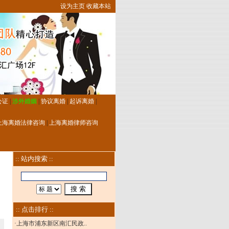
设为主页
收藏本站
公证
|
涉外婚姻
|
协议离婚
|
起诉离婚
|
上海离婚法律咨询
|
上海离婚律师咨询
:: 站内搜索 ::
:: 点击排行 ::
·
上海市浦东新区南汇民政..