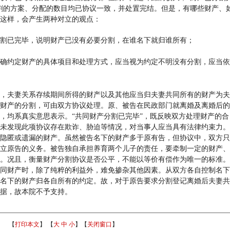
割的方案、分配的数目均已协议一致，并处置完结。但是，有哪些财产、
这样，会产生两种对立的观点：
割已完毕，说明财产已没有必要分割，在谁名下就归谁所有；
确约定财产的具体项目和处理方式，应当视为约定不明没有分割，应当依
，夫妻关系存续期间所得的财产以及其他应当归夫妻共同所有的财产为夫
财产的分割，可由双方协议处理。原、被告在民政部门就离婚及离婚后的
，均系真实意思表示。
“共同财产分割已完毕”，既反映双方处理财产的合
未发现此项协议存在欺诈、胁迫等情况，对当事人应当具有法律约束力。
隐匿或遗漏的财产。虽然被告名下的财产多于原有告，但协议中，双方只
立原告的义务。被告独自承担养育两个儿子的责任，要牵制一定的财产、
。况且，衡量财产分割协议是否公平，不能以等价有偿作为唯一的标准。
同财产时，除了纯粹的利益外，难免掺杂其他因素。从双方各自控制名下
名下的财产归各自所有的约定。故，对于原告要求分割登记离婚后夫妻共
据，故本院不予支持。
【
打印本文
】 【
大
中
小
】【
关闭窗口
】