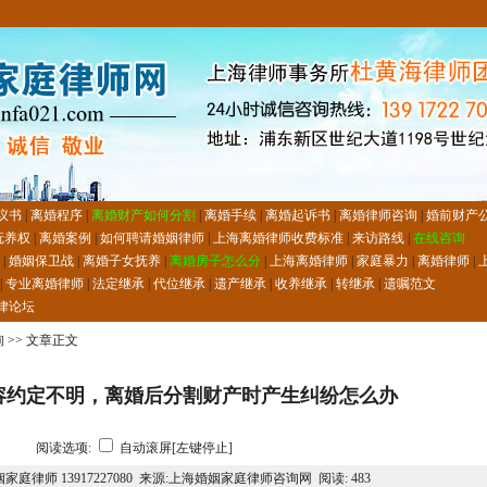
议书
|
离婚程序
|
离婚财产如何分割
|
离婚手续
|
离婚起诉书
|
离婚律师咨询
|
婚前财产
抚养权
|
离婚案例
|
如何聘请婚姻律师
|
上海离婚律师收费标准
|
来访路线
|
在线咨询
|
婚姻保卫战
|
离婚子女抚养
|
离婚房子怎么分
|
上海离婚律师
|
家庭暴力
|
离婚律师
|
|
专业离婚律师
|
法定继承
|
代位继承
|
遗产继承
|
收养继承
|
转继承
|
遗嘱范文
律论坛
询
>> 文章正文
容约定不明，离婚后分割财产时产生纠纷怎么办
阅读选项:
自动滚屏[左键停止]
家庭律师 13917227080 来源:上海婚姻家庭律师咨询网 阅读:
483