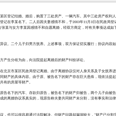
某区登记结婚。婚后，购置了三处房产、一辆汽车。其中三处房产权利人
登记在李某名下。二人后因夫妻感情不和，于
年
月
日在民政局登
2003
11
3
方张某与女方李某因感情不和自愿离婚，经双方商定，对有关事项达成如
异议。二个儿子归男方抚养。上述事项，双方保证切实履行；协议内容如
方产生分歧为由，向法院提起离婚后的财产纠纷诉讼。
在北京市某区民政局登记离婚。由于离婚协议仅对人身关系及子女抚养进
同财产的具体内容。由于原、被告名下的财产存在巨大悬殊，现依法提起
共有的房屋等财产。
原告名下的汽车、存款归原告，被告名下的财产归被告，两个儿子由被告
成的离婚协议系真实的，现原告称夫妻共同财产未分割，没有事实和法律
议，也可以很容易通过法院解决。但财产问题却漏洞较大，
“财产已分割