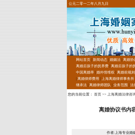
公元二零一二年八月九日
网站首页
|
新闻动态
|
婚姻法
|
离婚协
离婚后孩子的抚养费
|
离婚后孩子的
中国离婚率
|
婚外情维权
|
离婚前规则
|
离婚律师费用
|
上海离婚律师事务所
继承法
|
离婚律师团队
|
业务范围
|
法
您的当前位置：
首页
>>
上海离婚法律咨
离婚协议书内
作者:上海专业婚姻