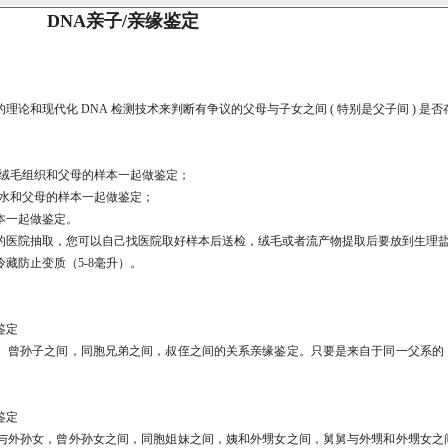
DNA亲子/亲缘鉴定
和现代化 DNA 检测技术来判断有争议的父母与子女之间 ( 特别是父子间 ) 是否
的绒毛组织和父母的样本一起做鉴定；
羊水和父母的样本一起做鉴定；
本一起做鉴定。
的医院抽取，您可以自己找医院取好样本后送检，绒毛或者流产物提取后要放到生理
藏防止变质（5-8毫升）。
鉴定
、曾孙子之间，同胞兄弟之间，叔侄之间的关系亲缘鉴定。只要是来自于同一父系的
鉴定
与外孙女，曾外孙女之间，同胞姐妹之间，姨和外甥女之间，舅舅与外甥和外甥女之