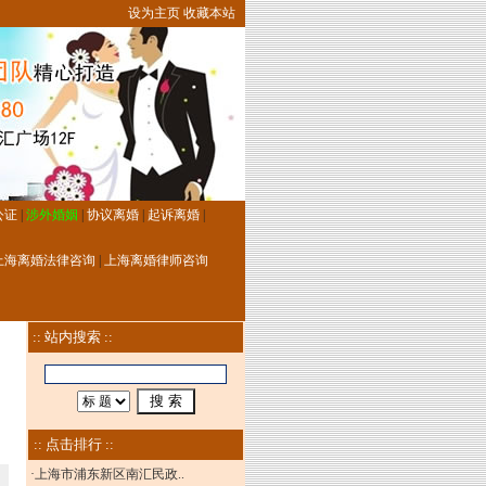
设为主页
收藏本站
公证
|
涉外婚姻
|
协议离婚
|
起诉离婚
|
上海离婚法律咨询
|
上海离婚律师咨询
:: 站内搜索 ::
:: 点击排行 ::
·
上海市浦东新区南汇民政..