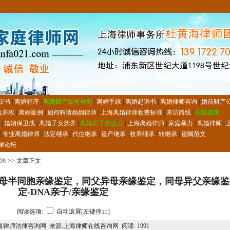
议书
|
离婚程序
|
离婚财产如何分割
|
离婚手续
|
离婚起诉书
|
离婚律师咨询
|
婚前财产
抚养权
|
离婚案例
|
如何聘请婚姻律师
|
上海离婚律师收费标准
|
来访路线
|
在线咨询
|
婚姻保卫战
|
离婚子女抚养
|
离婚房子怎么分
|
上海离婚律师
|
家庭暴力
|
离婚律师
|
|
专业离婚律师
|
法定继承
|
代位继承
|
遗产继承
|
收养继承
|
转继承
|
遗嘱范文
律论坛
法
>> 文章正文
母半同胞亲缘鉴定，同父异母亲缘鉴定，同母异父亲缘鉴
定-DNA亲子/亲缘鉴定
阅读选项:
自动滚屏[左键停止]
海律师法律咨询网 来源:上海律师在线咨询网 阅读:
1991