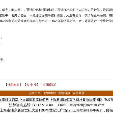
，精液，烟头等），通过DNA检测和比对，再进行相应的个人识别力的计算，最后得
空难中一名男子丧生，不能通过面貌等进行识别，又没有父母，孩子等直系亲属。在
DNA检测后与遇难者的样本进行比对，DNA分型结果完全一致，还要进行一个统计学
定；
定；
；
认定。
【
打印本文
】 【
大
中
小
】【
关闭窗口
】
设为主页
|
收藏本站
|
友情链接
|
管理登录
海
离婚律师
网
,
上海婚姻家庭律师网
,
上海君澜律师事务所
杜黄海律师
团队 版权
法律咨询热线
:139 1722 7080 Email
：
lawyerdu@hotmail.com
上海市浦东新区世纪大道1198号世纪汇广场
12F
上海君澜律师事务所
，邮