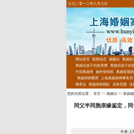
公元二零一二年八月七日
网站首页
|
新闻动态
|
婚姻法
|
离婚协
离婚后孩子的抚养费
|
离婚后孩子的
中国离婚率
|
婚外情维权
|
离婚前规则
|
离婚律师费用
|
上海离婚律师事务所
继承法
|
离婚律师团队
|
业务范围
|
法
您的当前位置：
首页
>>
婚姻法
>>
新婚姻
同父半同胞亲缘鉴定，同
作者:上