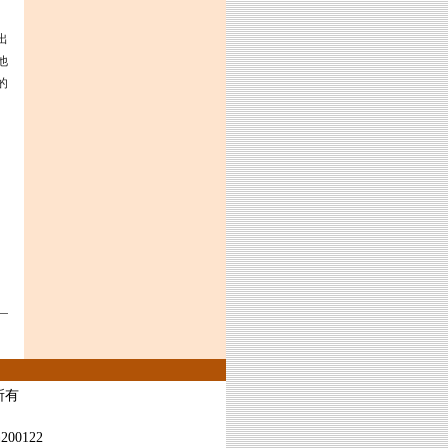
出
他
的
所有
编
200122