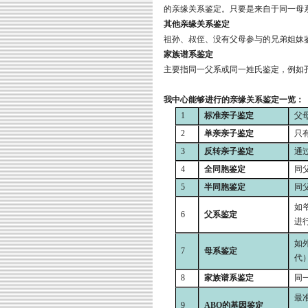
的亲缘关系鉴定。只要是来自于同一母
其他亲缘关系鉴定
祖孙、叔侄、没有父母参与的兄弟姐妹
家族谱系鉴定
主要指同一父系或同一姓氏鉴定，例如
我中心能够进行的亲缘关系鉴定一览：
1
标准亲子鉴定
父
2
单亲亲子鉴定
只
3
反转亲子鉴定
通
4
全同胞鉴定
同
5
半同胞鉴定
同
如
6
父系鉴定
进
如
7
母系鉴定
代
8
家族谱系鉴定
同
最
9
ABO
的基因鉴定