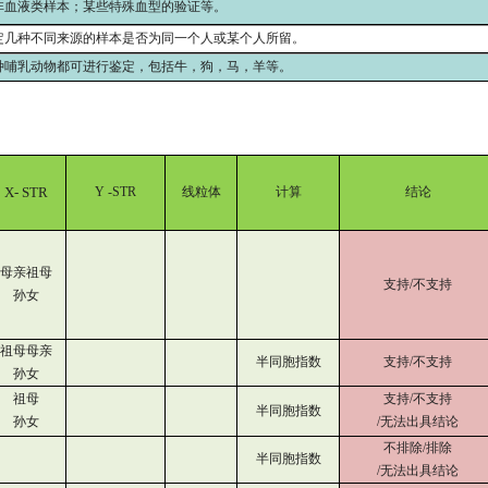
非血液类样本；某些特殊血型的验证等。
定几种不同来源的样本是否为同一个人或某个人所留。
种哺乳动物都可进行鉴定，包括牛，狗，马，羊等。
X- STR
Y -STR
线粒体
计算
结论
母亲祖母
支持/不支持
孙女
祖母母亲
半同胞指数
支持/不支持
孙女
祖母
支持/不支持
半同胞指数
孙女
/无法出具结论
不排除/排除
半同胞指数
/无法出具结论