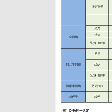
祖父孙子
兄弟
姐妹
全同胞
兄/妹 姐/弟
兄弟
同父半同胞
姐妹
兄/妹 姐/弟
同母半同胞
兄弟姐妹
叔侄类
叔侄
（三）DNA同一认定